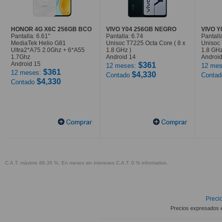
HONOR 4G X6C 256GB BCO
VIVO Y04 256GB NEGRO
VIVO 
Pantalla: 6.61"
Pantalla: 6.74
Pantall
MediaTek Helio G81
Unisoc T7225 Octa Core ( 8 x
Unisoc 
Ultra2*A75 2.0Ghz + 6*A55
1.8 GHz )
1.8 GHz
1.7Ghz
Android 14
Android
Android 15
$361
12 meses:
12 mes
$361
12 meses:
$4,330
Contado
Conta
$4,330
Contado
C.A.T. máximo 88.35 %. En meses sin intereses C.A.T. 0 % informativo.
Precio
Precios expresados 