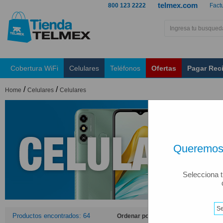
telmex.com
800 123 2222
Fact
Cobertura WiFi
Celulares
Teléfonos
Ofertas
Pagar Rec
/
/
Home
Celulares
Celulares
Queremos 
Selecciona t
Productos encontrados: 64
Ordenar por: