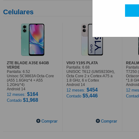
Celulares
ZTE BLADE A35E 64GB
VIVO Y19S PLATA
REALM
VERDE
Pantalla: 6.68
Pantall
Pantalla: 6.52
UNISOC T612 (UMS9230H),
T7250 
Unisoc SC9863A Octa-Core
Octa Core 2 x Cortex-A75 a
Octaco
(A55 1.6GHz*4 + A55
1.8 GHz, 6 x Cortex
*1.8 G
1.2GHz*4)
Android 14
Android
Android 14
$454
12 meses:
12 mes
$164
12 meses:
$5,446
Contado
Conta
$1,968
Contado