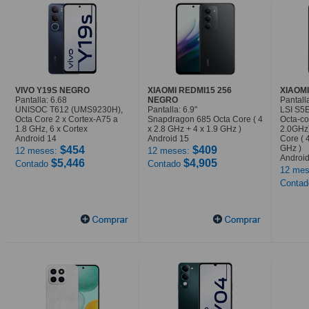
VIVO Y19S NEGRO
XIAOMI REDMI15 256
XIAOMI
Pantalla: 6.68
NEGRO
Pantalla
UNISOC T612 (UMS9230H),
Pantalla: 6.9"
LSI S5
Octa Core 2 x Cortex-A75 a
Snapdragon 685 Octa Core ( 4
Octa-co
1.8 GHz, 6 x Cortex
x 2.8 GHz + 4 x 1.9 GHz )
2.0GHz
Android 14
Android 15
Core ( 
GHz )
$454
$409
12 meses:
12 meses:
Android
$5,446
$4,905
Contado
Contado
12 mes
Conta