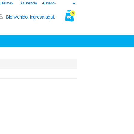
n Telmex
Asistencia
0
Bienvenido, ingresa aquí.
Tu bolsa está vacía.