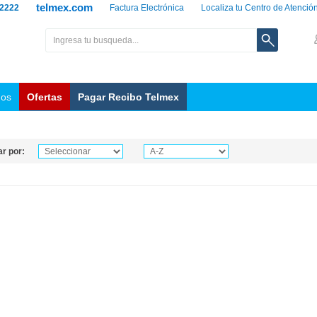
telmex.com
 2222
Factura Electrónica
Localiza tu Centro de Atenció
nos
Ofertas
Pagar Recibo Telmex
r por: