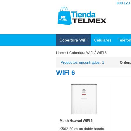
800 123
Cobertura WiFi
Celulares
Teléfo
/
/
Home
Cobertura WiFi
WiFi 6
Productos encontrados: 1
Ordena
WiFi 6
Mesh Huawei WiFi 6
K562-20 es un doble banda