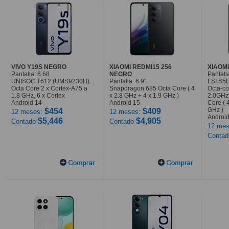
VIVO Y19S NEGRO
XIAOMI REDMI15 256
XIAOMI
Pantalla: 6.68
NEGRO
Pantalla
UNISOC T612 (UMS9230H),
Pantalla: 6.9"
LSI S5
Octa Core 2 x Cortex-A75 a
Snapdragon 685 Octa Core ( 4
Octa-co
1.8 GHz, 6 x Cortex
x 2.8 GHz + 4 x 1.9 GHz )
2.0GHz
Android 14
Android 15
Core ( 
GHz )
$454
$409
12 meses:
12 meses:
Android
$5,446
$4,905
Contado
Contado
12 mes
Conta