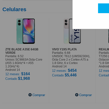
Celulares
ZTE BLADE A35E 64GB
VIVO Y19S PLATA
REALM
VERDE
Pantalla: 6.68
Pantall
Pantalla: 6.52
UNISOC T612 (UMS9230H),
T7250 
Unisoc SC9863A Octa-Core
Octa Core 2 x Cortex-A75 a
Octaco
(A55 1.6GHz*4 + A55
1.8 GHz, 6 x Cortex
*1.8 G
1.2GHz*4)
Android 14
Android
Android 14
$454
12 meses:
12 mes
$164
12 meses:
$5,446
Contado
Conta
$1,968
Contado