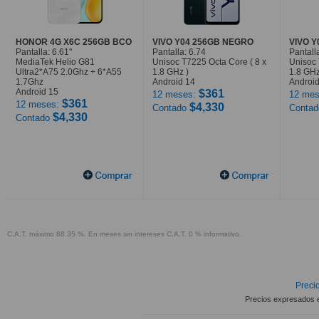
HONOR 4G X6C 256GB BCO
VIVO Y04 256GB NEGRO
VIVO 
Pantalla: 6.61"
Pantalla: 6.74
Pantall
MediaTek Helio G81
Unisoc T7225 Octa Core ( 8 x
Unisoc 
Ultra2*A75 2.0Ghz + 6*A55
1.8 GHz )
1.8 GHz
1.7Ghz
Android 14
Android
Android 15
$361
12 meses:
12 mes
$361
12 meses:
$4,330
Contado
Conta
$4,330
Contado
C.A.T. máximo 88.35 %. En meses sin intereses C.A.T. 0 % informativo.
Precio
Precios expresados 