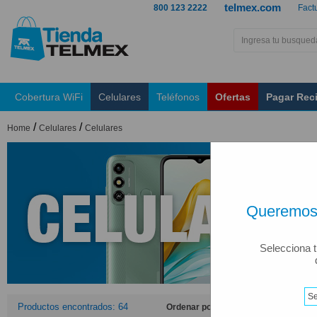
telmex.com
800 123 2222
Fact
Cobertura WiFi
Celulares
Teléfonos
Ofertas
Pagar Rec
/
/
Home
Celulares
Celulares
Queremos 
Selecciona t
Productos encontrados: 64
Ordenar por: