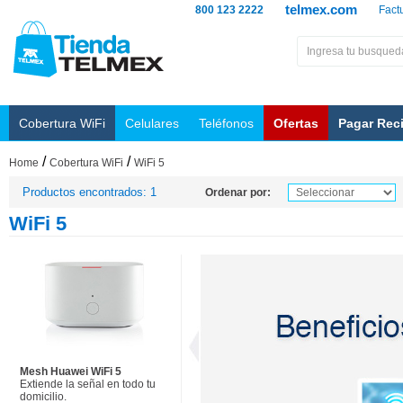
telmex.com
800 123 2222
Fact
Cobertura WiFi
Celulares
Teléfonos
Ofertas
Pagar Rec
/
/
Home
Cobertura WiFi
WiFi 5
Productos encontrados: 1
Ordenar por:
WiFi 5
Mesh Huawei WiFi 5
Extiende la señal en todo tu
domicilio.