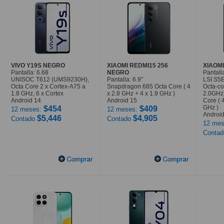
VIVO Y19S NEGRO
XIAOMI REDMI15 256
XIAOMI
Pantalla: 6.68
NEGRO
Pantalla
UNISOC T612 (UMS9230H),
Pantalla: 6.9"
LSI S5
Octa Core 2 x Cortex-A75 a
Snapdragon 685 Octa Core ( 4
Octa-co
1.8 GHz, 6 x Cortex
x 2.8 GHz + 4 x 1.9 GHz )
2.0GHz
Android 14
Android 15
Core ( 
GHz )
$454
$409
12 meses:
12 meses:
Android
$5,446
$4,905
Contado
Contado
12 mes
Conta