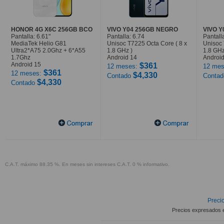
HONOR 4G X6C 256GB BCO
VIVO Y04 256GB NEGRO
VIVO 
Pantalla: 6.61"
Pantalla: 6.74
Pantall
MediaTek Helio G81
Unisoc T7225 Octa Core ( 8 x
Unisoc 
Ultra2*A75 2.0Ghz + 6*A55
1.8 GHz )
1.8 GHz
1.7Ghz
Android 14
Android
Android 15
$361
12 meses:
12 mes
$361
12 meses:
$4,330
Contado
Conta
$4,330
Contado
C.A.T. máximo 88.35 %. En meses sin intereses C.A.T. 0 % informativo.
Precio
Precios expresados 