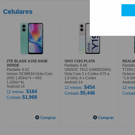
Celulares
ZTE BLADE A35E 64GB
VIVO Y19S PLATA
REALM
VERDE
Pantalla: 6.68
Pantall
Pantalla: 6.52
UNISOC T612 (UMS9230H),
T7250 
Unisoc SC9863A Octa-Core
Octa Core 2 x Cortex-A75 a
Octaco
(A55 1.6GHz*4 + A55
1.8 GHz, 6 x Cortex
*1.8 G
1.2GHz*4)
Android 14
Android
Android 14
$454
12 meses:
12 mes
$164
12 meses:
$5,446
Contado
Conta
$1,968
Contado