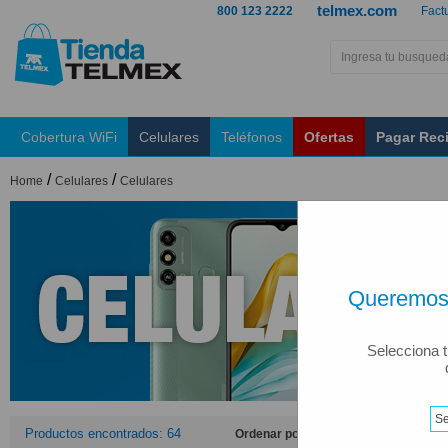
telmex.com
800 123 2222
Fact
Cobertura WiFi
Celulares
Teléfonos
Ofertas
Pagar Rec
/
/
Home
Celulares
Celulares
Queremos 
Selecciona t
Productos encontrados: 64
Ordenar por: