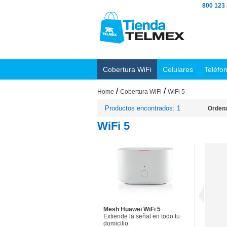
800 123
Cobertura WiFi
Celulares
Teléfo
/
/
Home
Cobertura WiFi
WiFi 5
Productos encontrados: 1
Ordena
WiFi 5
Mesh Huawei WiFi 5
Extiende la señal en todo tu
domicilio.