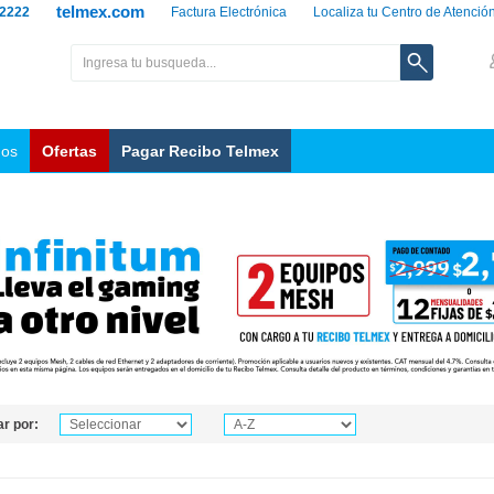
telmex.com
 2222
Factura Electrónica
Localiza tu Centro de Atenció
nos
Ofertas
Pagar Recibo Telmex
r por: