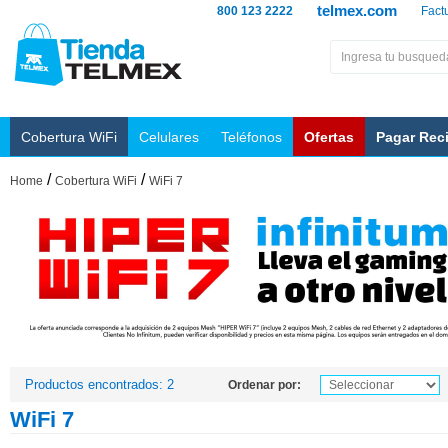
telmex.com
800 123 2222
Fact
Cobertura WiFi
Celulares
Teléfonos
Ofertas
Pagar Rec
/
/
Home
Cobertura WiFi
WiFi 7
Productos encontrados: 2
Ordenar por:
WiFi 7