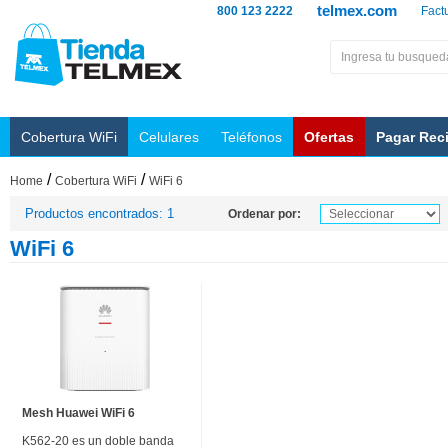
telmex.com
800 123 2222
Fact
Cobertura WiFi
Celulares
Teléfonos
Ofertas
Pagar Rec
/
/
Home
Cobertura WiFi
WiFi 6
Productos encontrados: 1
Ordenar por:
WiFi 6
Mesh Huawei WiFi 6
K562-20 es un doble banda