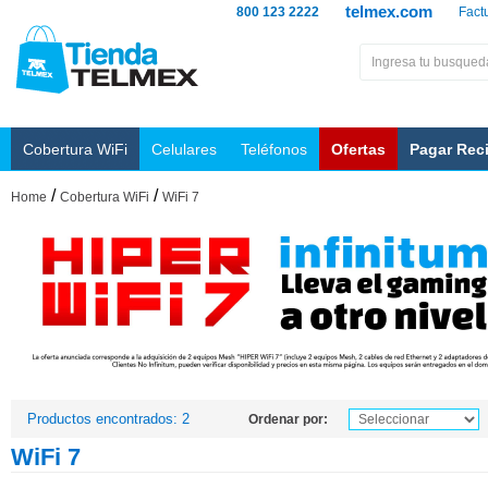
telmex.com
800 123 2222
Fact
Cobertura WiFi
Celulares
Teléfonos
Ofertas
Pagar Rec
/
/
Home
Cobertura WiFi
WiFi 7
Productos encontrados: 2
Ordenar por:
WiFi 7