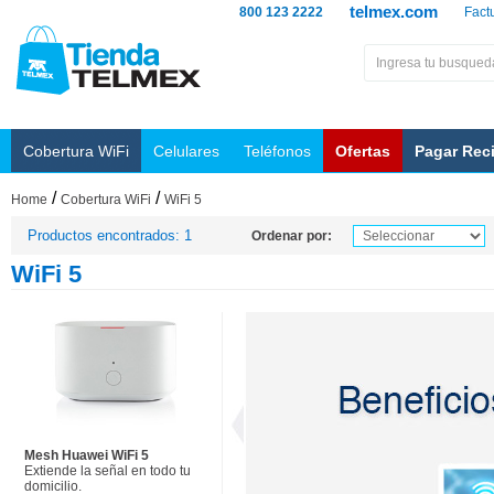
telmex.com
800 123 2222
Fact
Cobertura WiFi
Celulares
Teléfonos
Ofertas
Pagar Rec
/
/
Home
Cobertura WiFi
WiFi 5
Productos encontrados: 1
Ordenar por:
WiFi 5
Mesh Huawei WiFi 5
Extiende la señal en todo tu
domicilio.