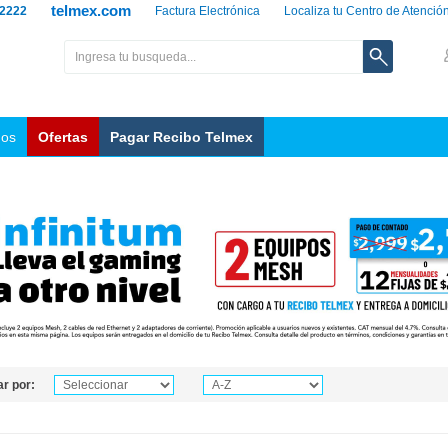
telmex.com
 2222
Factura Electrónica
Localiza tu Centro de Atenció
nos
Ofertas
Pagar Recibo Telmex
r por: