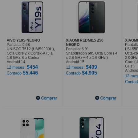
VIVO Y19S NEGRO
XIAOMI REDMI15 256
XIAOMI
Pantalla: 6.68
NEGRO
Pantalla
UNISOC T612 (UMS9230H),
Pantalla: 6.9"
LSI S5
Octa Core 2 x Cortex-A75 a
Snapdragon 685 Octa Core ( 4
Octa-co
1.8 GHz, 6 x Cortex
x 2.8 GHz + 4 x 1.9 GHz )
2.0GHz
Android 14
Android 15
Core ( 
GHz )
$454
$409
12 meses:
12 meses:
Android
$5,446
$4,905
Contado
Contado
12 mes
Conta