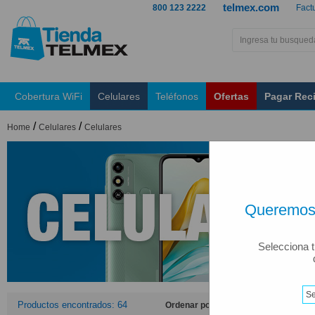
telmex.com
800 123 2222
Fact
Cobertura WiFi
Celulares
Teléfonos
Ofertas
Pagar Rec
/
/
Home
Celulares
Celulares
Queremos 
Selecciona t
Productos encontrados: 64
Ordenar por: