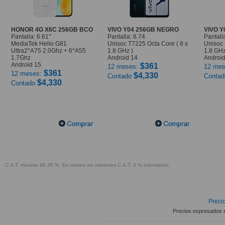
HONOR 4G X6C 256GB BCO
VIVO Y04 256GB NEGRO
VIVO 
Pantalla: 6.61"
Pantalla: 6.74
Pantall
MediaTek Helio G81
Unisoc T7225 Octa Core ( 8 x
Unisoc 
Ultra2*A75 2.0Ghz + 6*A55
1.8 GHz )
1.8 GHz
1.7Ghz
Android 14
Android
Android 15
$361
12 meses:
12 mes
$361
12 meses:
$4,330
Contado
Conta
$4,330
Contado
C.A.T. máximo 88.35 %. En meses sin intereses C.A.T. 0 % informativo.
Precio
Precios expresados 