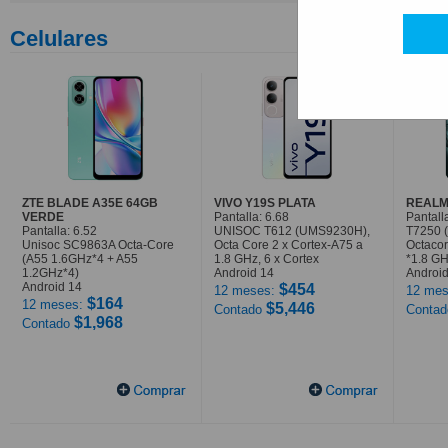
Celulares
ZTE BLADE A35E 64GB
VIVO Y19S PLATA
REALM
VERDE
Pantalla: 6.68
Pantall
Pantalla: 6.52
UNISOC T612 (UMS9230H),
T7250 
Unisoc SC9863A Octa-Core
Octa Core 2 x Cortex-A75 a
Octaco
(A55 1.6GHz*4 + A55
1.8 GHz, 6 x Cortex
*1.8 G
1.2GHz*4)
Android 14
Android
Android 14
$454
12 meses:
12 mes
$164
12 meses:
$5,446
Contado
Conta
$1,968
Contado