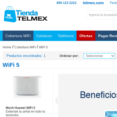
telmex.com
800 123 2222
Fact
Cobertura WiFi
Celulares
Teléfonos
Ofertas
Pagar Rec
/
/
Home
Cobertura WiFi
WiFi 5
Productos encontrados: 1
Ordenar por:
WiFi 5
Mesh Huawei WiFi 5
Extiende la señal en todo tu
domicilio.