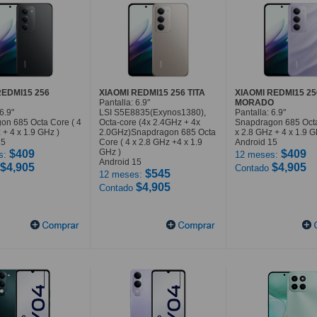
REDMI15 256
XIAOMI REDMI15 256 TITA
XIAOMI REDMI15 25
Pantalla: 6.9"
MORADO
6.9"
LSI S5E8835(Exynos1380),
Pantalla: 6.9"
on 685 Octa Core ( 4
Octa-core (4x 2.4GHz + 4x
Snapdragon 685 Octa
 + 4 x 1.9 GHz )
2.0GHz)Snapdragon 685 Octa
x 2.8 GHz + 4 x 1.9 G
15
Core ( 4 x 2.8 GHz +4 x 1.9
Android 15
GHz )
$409
$409
s:
12 meses:
Android 15
$4,905
$4,905
Contado
$545
12 meses:
$4,905
Contado