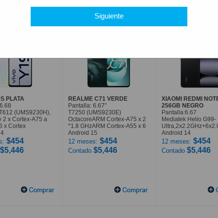
Siguiente
9S PLATA
REALME C71 VERDE
XIAOMI REDMI NOT
 6.68
Pantalla: 6.67"
256GB NEGRO
T612 (UMS9230H),
T7250 (UMS9230E)
Pantalla:6.67
 2 x Cortex-A75 a
OctacoreARM Cortex-A75 x 2
Mediatek Helio G99-
6 x Cortex
*1.8 GHzARM Cortex-A55 x 6
Ultra,2x2.2GHz+6x2
14
Android 15
Android 14
$454
$454
$454
s:
12 meses:
12 meses:
$5,446
$5,446
$5,446
Contado
Contado