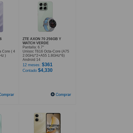
6
ZTE AXON 70 256GB Y
WATCH VERDE
Pantalla: 6.7"
 Core ( 4
Unisoc T616 Octa-Core (A75
Hz )
2.0GHz*2+A55 1.8GHz*6)
Android 14
$361
12 meses:
$4,330
Contado