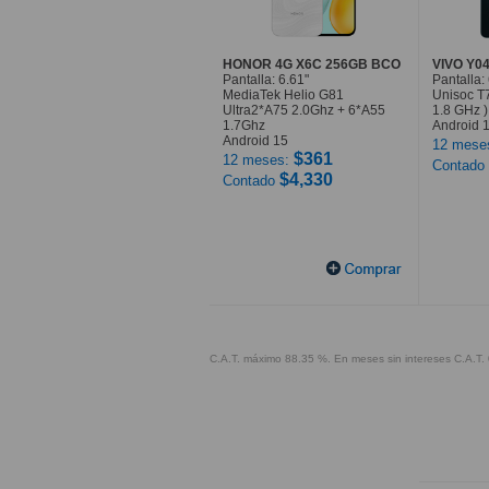
HONOR 4G X6C 256GB BCO
VIVO Y0
Pantalla: 6.61"
Pantalla:
MediaTek Helio G81
Unisoc T7
Ultra2*A75 2.0Ghz + 6*A55
1.8 GHz )
1.7Ghz
Android 
Android 15
12 mese
$361
12 meses:
Contado
$4,330
Contado
C.A.T. máximo 88.35 %. En meses sin intereses C.A.T. 