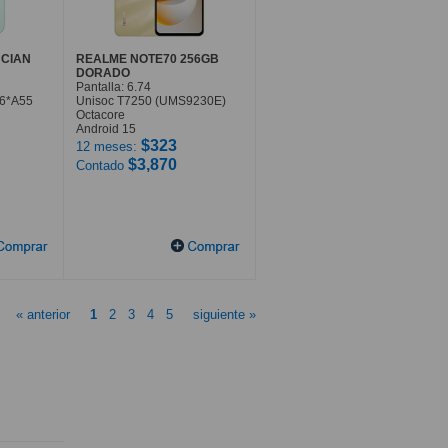
 CIAN
REALME NOTE70 256GB
DORADO
Pantalla: 6.74
 6*A55
Unisoc T7250 (UMS9230E)
Octacore
Android 15
$323
12 meses:
$3,870
Contado
« anterior
1
2
3
4
5
siguiente »