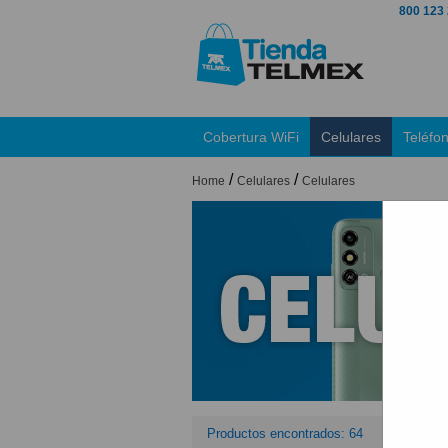
800 123
Cobertura WiFi
Celulares
Teléfo
/
/
Home
Celulares
Celulares
Productos encontrados: 64
Orden