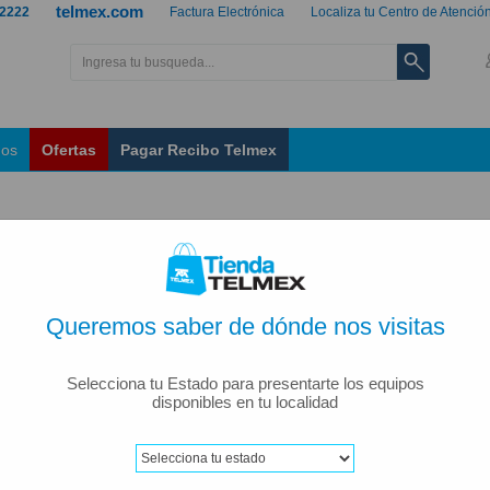
telmex.com
 2222
Factura Electrónica
Localiza tu Centro de Atenció
nos
Ofertas
Pagar Recibo Telmex
Queremos saber de dónde nos visitas
Selecciona tu Estado para presentarte los equipos
disponibles en tu localidad
ar por: