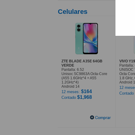
Celulares
ZTE BLADE A35E 64GB
VIVO Y1
VERDE
Pantalla:
Pantalla: 6.52
UNISOC 
Unisoc SC9863A Octa-Core
Octa Core
(A55 1.6GHz*4 + A55
1.8 GHz, 
1.2GHz*4)
Android 
Android 14
12 mese
$164
12 meses:
Contado
$1,968
Contado