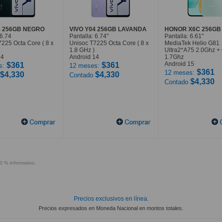
4 256GB NEGRO
VIVO Y04 256GB LAVANDA
HONOR X6C 256GB
 6.74
Pantalla: 6.74"
Pantalla: 6.61"
225 Octa Core ( 8 x
Unisoc T7225 Octa Core ( 8 x
MediaTek Helio G81
1.8 GHz )
Ultra2*A75 2.0Ghz +
14
Android 14
1.7Ghz
Android 15
$361
$361
s:
12 meses:
$361
12 meses:
$4,330
$4,330
Contado
$4,330
Contado
0 % informativo.
Precios exclusivos en línea.
Precios expresados en Moneda Nacional en montos totales.