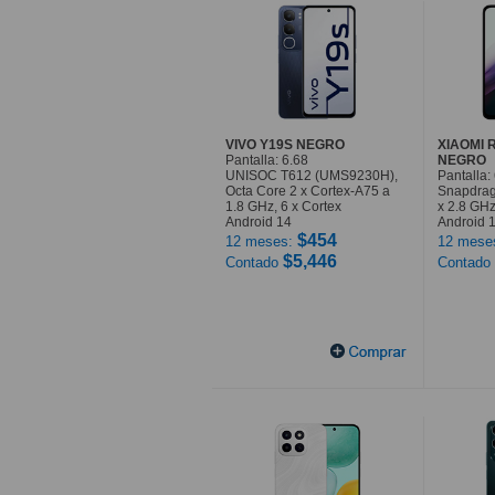
VIVO Y19S NEGRO
XIAOMI 
Pantalla: 6.68
NEGRO
UNISOC T612 (UMS9230H),
Pantalla: 
Octa Core 2 x Cortex-A75 a
Snapdrag
1.8 GHz, 6 x Cortex
x 2.8 GHz
Android 14
Android 
$454
12 meses:
12 mese
$5,446
Contado
Contado