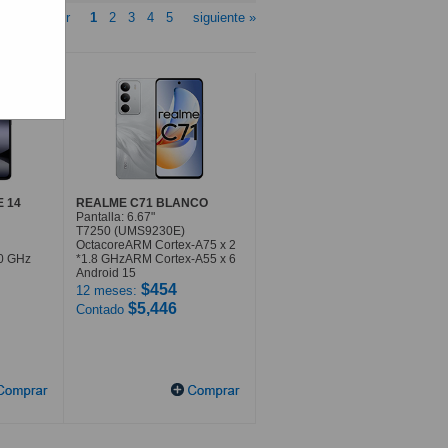
« anterior
1
2
3
4
5
siguiente »
E 14
REALME C71 BLANCO
Pantalla: 6.67"
T7250 (UMS9230E)
OctacoreARM Cortex-A75 x 2
.0 GHz
*1.8 GHzARM Cortex-A55 x 6
Android 15
$454
12 meses:
$5,446
Contado