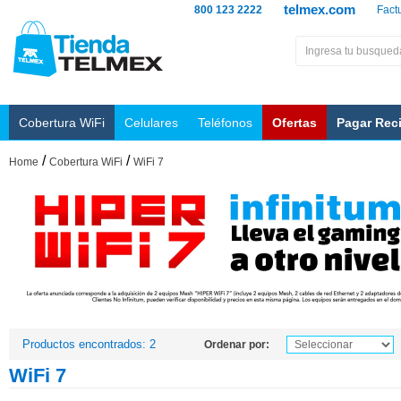
telmex.com
800 123 2222
Fact
Cobertura WiFi
Celulares
Teléfonos
Ofertas
Pagar Rec
/
/
Home
Cobertura WiFi
WiFi 7
Productos encontrados: 2
Ordenar por:
WiFi 7