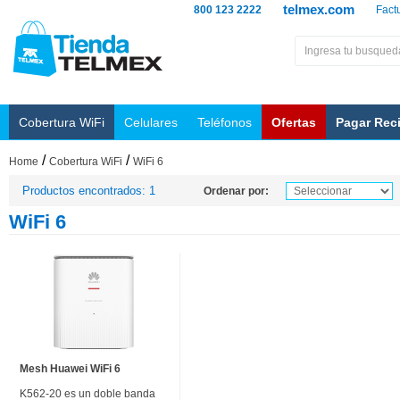
telmex.com
800 123 2222
Fact
Cobertura WiFi
Celulares
Teléfonos
Ofertas
Pagar Rec
/
/
Home
Cobertura WiFi
WiFi 6
Productos encontrados: 1
Ordenar por:
WiFi 6
Mesh Huawei WiFi 6
K562-20 es un doble banda