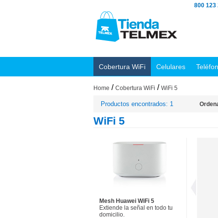
800 123
Cobertura WiFi
Celulares
Teléfo
/
/
Home
Cobertura WiFi
WiFi 5
Productos encontrados: 1
Ordena
WiFi 5
Mesh Huawei WiFi 5
Extiende la señal en todo tu
domicilio.