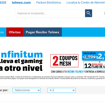
telmex.com
 2222
Factura Electrónica
Localiza tu Centro de Atenció
nos
Ofertas
Pagar Recibo Telmex
r por: