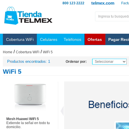
telmex.com
800 123 2222
Fact
Cobertura WiFi
Celulares
Teléfonos
Ofertas
Pagar Rec
/
/
Home
Cobertura WiFi
WiFi 5
Productos encontrados: 1
Ordenar por:
WiFi 5
Mesh Huawei WiFi 5
Extiende la señal en todo tu
domicilio.