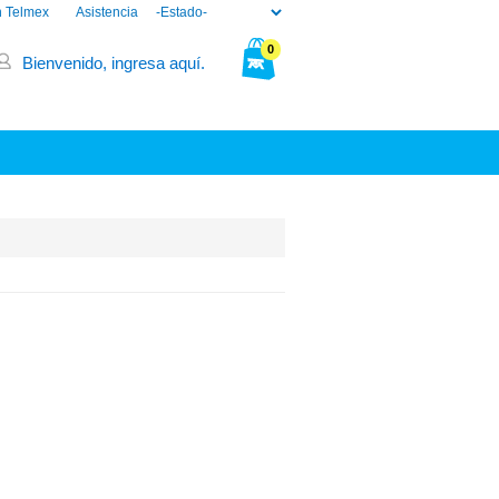
n Telmex
Asistencia
0
Bienvenido, ingresa aquí.
Tu bolsa está vacía.