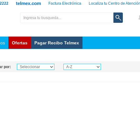
telmex.com
 2222
Factura Electrónica
Localiza tu Centro de Atenció
nos
Ofertas
Pagar Recibo Telmex
r por: