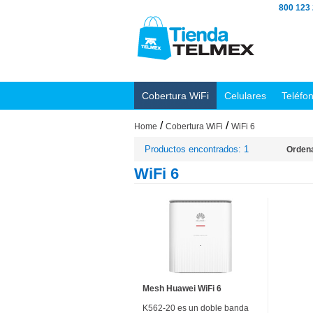
800 123
Cobertura WiFi
Celulares
Teléfo
/
/
Home
Cobertura WiFi
WiFi 6
Productos encontrados: 1
Ordena
WiFi 6
Mesh Huawei WiFi 6
K562-20 es un doble banda