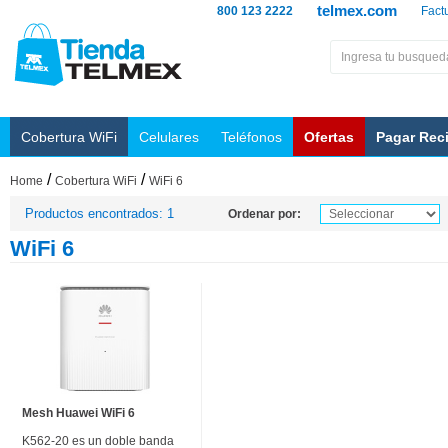
telmex.com
800 123 2222
Fact
Cobertura WiFi
Celulares
Teléfonos
Ofertas
Pagar Rec
/
/
Home
Cobertura WiFi
WiFi 6
Productos encontrados: 1
Ordenar por:
WiFi 6
Mesh Huawei WiFi 6
K562-20 es un doble banda