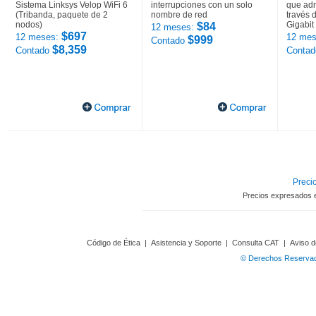
Sistema Linksys Velop WiFi 6
interrupciones con un solo
que adm
(Tribanda, paquete de 2
nombre de red
través 
nodos)
Gigabit
$84
12 meses:
$697
12 meses:
12 mes
$999
Contado
$8,359
Contado
Conta
Precio
Precios expresados 
Código de Ética
|
Asistencia y Soporte
|
Consulta CAT
|
Aviso d
© Derechos Reservado