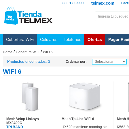
telmex.com
800 123 2222
Fact
Cobertura WiFi
Celulares
Teléfonos
Ofertas
Pagar Rec
/
/
Home
Cobertura WiFi
WiFi 6
Productos encontrados: 3
Ordenar por:
WiFi 6
Mesh Velop Linksys
Mesh Tp-Link WiFi 6
Mesh H
MX8400C
TRI BAND
HX520 mantiene roaming sin
K562-2