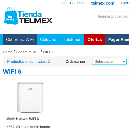
telmex.com
800 123 2222
Fact
Cobertura WiFi
Celulares
Teléfonos
Ofertas
Pagar Rec
/
/
Home
Cobertura WiFi
WiFi 6
Productos encontrados: 1
Ordenar por:
WiFi 6
Mesh Huawei WiFi 6
K562-20 es un doble banda