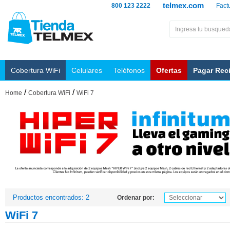
telmex.com
800 123 2222
Fact
Cobertura WiFi
Celulares
Teléfonos
Ofertas
Pagar Rec
/
/
Home
Cobertura WiFi
WiFi 7
Productos encontrados: 2
Ordenar por:
WiFi 7