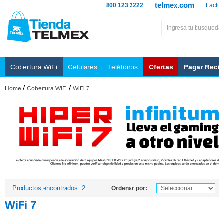
telmex.com
800 123 2222
Fact
Cobertura WiFi
Celulares
Teléfonos
Ofertas
Pagar Rec
/
/
Home
Cobertura WiFi
WiFi 7
Productos encontrados: 2
Ordenar por:
WiFi 7