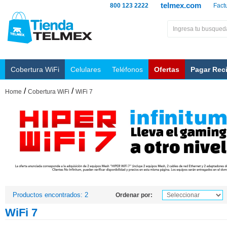
telmex.com
800 123 2222
Fact
Cobertura WiFi
Celulares
Teléfonos
Ofertas
Pagar Rec
/
/
Home
Cobertura WiFi
WiFi 7
Productos encontrados: 2
Ordenar por:
WiFi 7