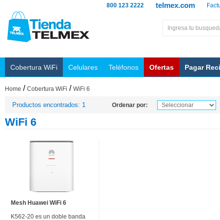
telmex.com
800 123 2222
Fact
Cobertura WiFi
Celulares
Teléfonos
Ofertas
Pagar Rec
/
/
Home
Cobertura WiFi
WiFi 6
Productos encontrados: 1
Ordenar por:
WiFi 6
Mesh Huawei WiFi 6
K562-20 es un doble banda