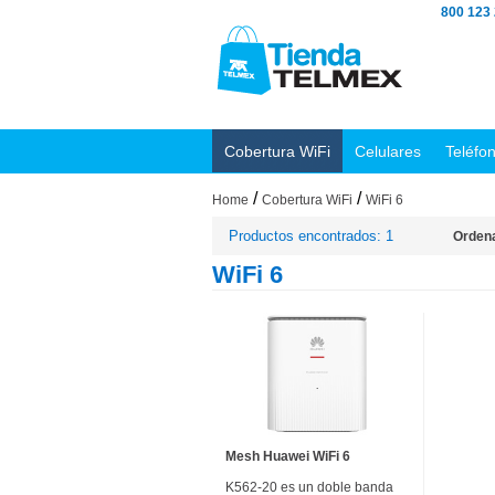
800 123
Cobertura WiFi
Celulares
Teléfo
/
/
Home
Cobertura WiFi
WiFi 6
Productos encontrados: 1
Ordena
WiFi 6
Mesh Huawei WiFi 6
K562-20 es un doble banda