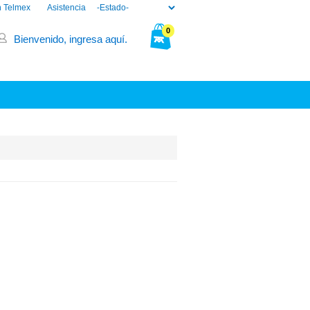
n Telmex
Asistencia
0
Bienvenido, ingresa aquí.
Tu bolsa está vacía.