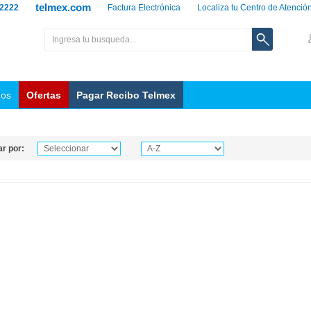
telmex.com
 2222
Factura Electrónica
Localiza tu Centro de Atenció
nos
Ofertas
Pagar Recibo Telmex
r por: