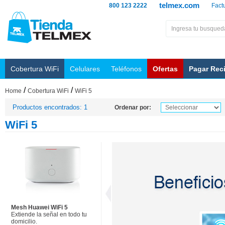
telmex.com
800 123 2222
Fact
Cobertura WiFi
Celulares
Teléfonos
Ofertas
Pagar Rec
/
/
Home
Cobertura WiFi
WiFi 5
Productos encontrados: 1
Ordenar por:
WiFi 5
Mesh Huawei WiFi 5
Extiende la señal en todo tu
domicilio.