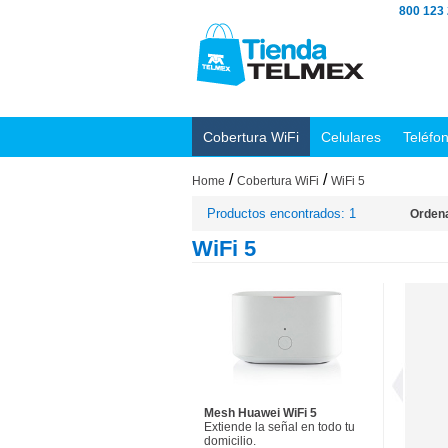
800 123
Cobertura WiFi
Celulares
Teléfo
/
/
Home
Cobertura WiFi
WiFi 5
Productos encontrados: 1
Ordena
WiFi 5
Mesh Huawei WiFi 5
Extiende la señal en todo tu
domicilio.