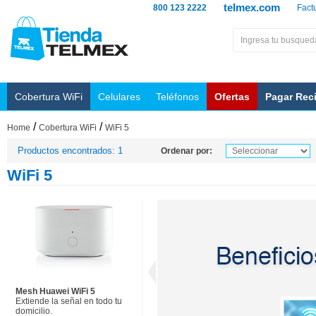
telmex.com
800 123 2222
Fact
Cobertura WiFi
Celulares
Teléfonos
Ofertas
Pagar Rec
/
/
Home
Cobertura WiFi
WiFi 5
Productos encontrados: 1
Ordenar por:
WiFi 5
Mesh Huawei WiFi 5
Extiende la señal en todo tu
domicilio.