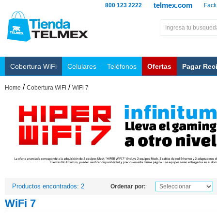
telmex.com
800 123 2222
Fact
Cobertura WiFi
Celulares
Teléfonos
Ofertas
Pagar Rec
/
/
Home
Cobertura WiFi
WiFi 7
Productos encontrados: 2
Ordenar por:
WiFi 7