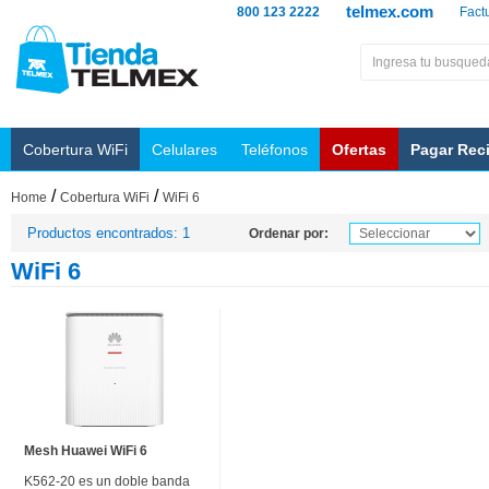
telmex.com
800 123 2222
Fact
Cobertura WiFi
Celulares
Teléfonos
Ofertas
Pagar Rec
/
/
Home
Cobertura WiFi
WiFi 6
Productos encontrados: 1
Ordenar por:
WiFi 6
Mesh Huawei WiFi 6
K562-20 es un doble banda