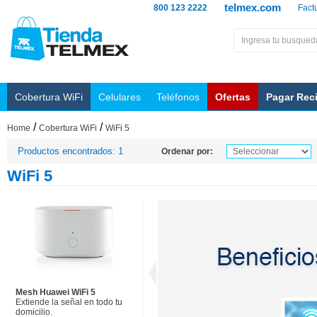
telmex.com
800 123 2222
Fact
Cobertura WiFi
Celulares
Teléfonos
Ofertas
Pagar Rec
/
/
Home
Cobertura WiFi
WiFi 5
Productos encontrados: 1
Ordenar por:
WiFi 5
Mesh Huawei WiFi 5
Extiende la señal en todo tu
domicilio.