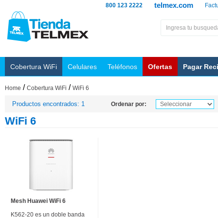
telmex.com
800 123 2222
Fact
Cobertura WiFi
Celulares
Teléfonos
Ofertas
Pagar Rec
/
/
Home
Cobertura WiFi
WiFi 6
Productos encontrados: 1
Ordenar por:
WiFi 6
Mesh Huawei WiFi 6
K562-20 es un doble banda