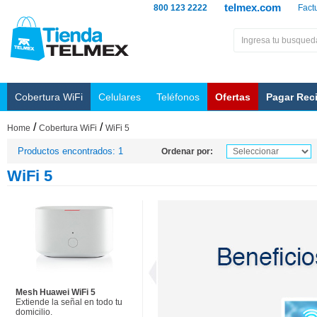
telmex.com
800 123 2222
Fact
Cobertura WiFi
Celulares
Teléfonos
Ofertas
Pagar Rec
/
/
Home
Cobertura WiFi
WiFi 5
Productos encontrados: 1
Ordenar por:
WiFi 5
Mesh Huawei WiFi 5
Extiende la señal en todo tu
domicilio.