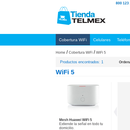
800 123
Cobertura WiFi
Celulares
Teléfo
/
/
Home
Cobertura WiFi
WiFi 5
Productos encontrados: 1
Ordena
WiFi 5
Mesh Huawei WiFi 5
Extiende la señal en todo tu
domicilio.