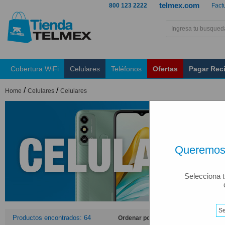
telmex.com
800 123 2222
Fact
Cobertura WiFi
Celulares
Teléfonos
Ofertas
Pagar Rec
/
/
Home
Celulares
Celulares
Queremos 
Selecciona t
Productos encontrados: 64
Ordenar por: