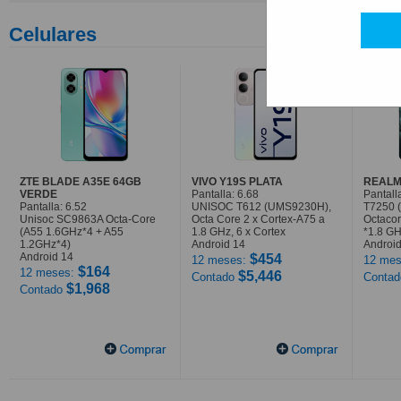
Celulares
ZTE BLADE A35E 64GB
VIVO Y19S PLATA
REALM
VERDE
Pantalla: 6.68
Pantall
Pantalla: 6.52
UNISOC T612 (UMS9230H),
T7250 
Unisoc SC9863A Octa-Core
Octa Core 2 x Cortex-A75 a
Octaco
(A55 1.6GHz*4 + A55
1.8 GHz, 6 x Cortex
*1.8 G
1.2GHz*4)
Android 14
Android
Android 14
$454
12 meses:
12 mes
$164
12 meses:
$5,446
Contado
Conta
$1,968
Contado