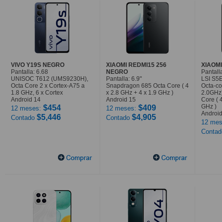
VIVO Y19S NEGRO
XIAOMI REDMI15 256
XIAOMI
Pantalla: 6.68
NEGRO
Pantalla
UNISOC T612 (UMS9230H),
Pantalla: 6.9"
LSI S5
Octa Core 2 x Cortex-A75 a
Snapdragon 685 Octa Core ( 4
Octa-co
1.8 GHz, 6 x Cortex
x 2.8 GHz + 4 x 1.9 GHz )
2.0GHz
Android 14
Android 15
Core ( 
GHz )
$454
$409
12 meses:
12 meses:
Android
$5,446
$4,905
Contado
Contado
12 mes
Conta