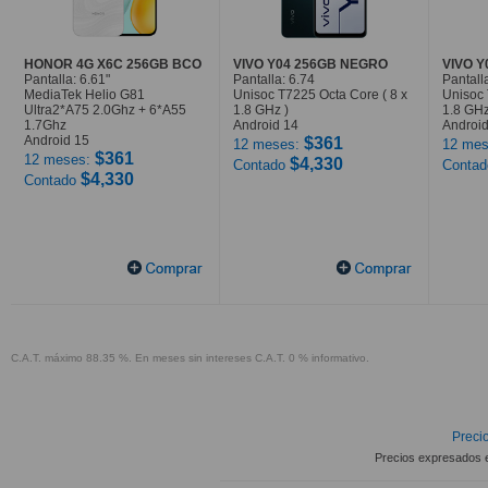
HONOR 4G X6C 256GB BCO
VIVO Y04 256GB NEGRO
VIVO 
Pantalla: 6.61"
Pantalla: 6.74
Pantall
MediaTek Helio G81
Unisoc T7225 Octa Core ( 8 x
Unisoc 
Ultra2*A75 2.0Ghz + 6*A55
1.8 GHz )
1.8 GHz
1.7Ghz
Android 14
Android
Android 15
$361
12 meses:
12 mes
$361
12 meses:
$4,330
Contado
Conta
$4,330
Contado
C.A.T. máximo 88.35 %. En meses sin intereses C.A.T. 0 % informativo.
Precio
Precios expresados 