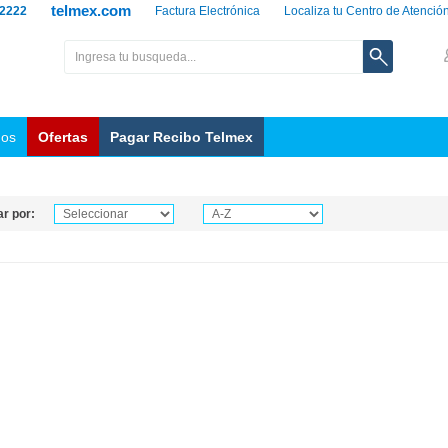
telmex.com
 2222
Factura Electrónica
Localiza tu Centro de Atenció
nos
Ofertas
Pagar Recibo Telmex
r por: