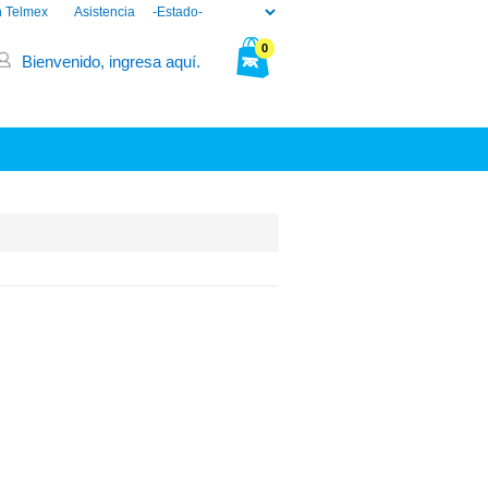
n Telmex
Asistencia
0
Bienvenido, ingresa aquí.
Tu bolsa está vacía.