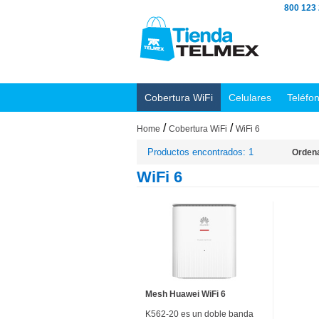
800 123
Cobertura WiFi
Celulares
Teléfo
/
/
Home
Cobertura WiFi
WiFi 6
Productos encontrados: 1
Ordena
WiFi 6
Mesh Huawei WiFi 6
K562-20 es un doble banda