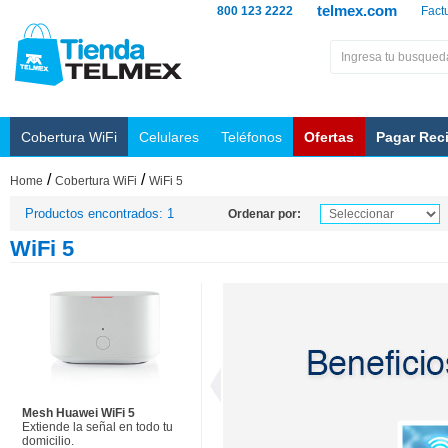
telmex.com
800 123 2222
Fact
Cobertura WiFi
Celulares
Teléfonos
Ofertas
Pagar Rec
/
/
Home
Cobertura WiFi
WiFi 5
Productos encontrados: 1
Ordenar por:
WiFi 5
Mesh Huawei WiFi 5
Extiende la señal en todo tu
domicilio.