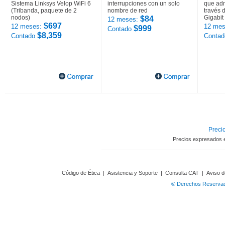
Sistema Linksys Velop WiFi 6
interrupciones con un solo
que adm
(Tribanda, paquete de 2
nombre de red
través 
nodos)
Gigabit
$84
12 meses:
$697
12 meses:
12 mes
$999
Contado
$8,359
Contado
Conta
Precio
Precios expresados 
Código de Ética
|
Asistencia y Soporte
|
Consulta CAT
|
Aviso d
© Derechos Reservado