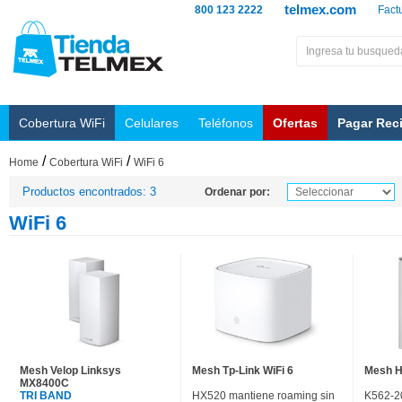
telmex.com
800 123 2222
Fact
Cobertura WiFi
Celulares
Teléfonos
Ofertas
Pagar Rec
/
/
Home
Cobertura WiFi
WiFi 6
Productos encontrados: 3
Ordenar por:
WiFi 6
Mesh Velop Linksys
Mesh Tp-Link WiFi 6
Mesh H
MX8400C
TRI BAND
HX520 mantiene roaming sin
K562-2