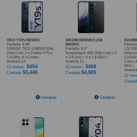
VIVO Y19S NEGRO
XIAOMI REDMI15 256
XIAOMI
Pantalla: 6.68
NEGRO
Pantalla
UNISOC T612 (UMS9230H),
Pantalla: 6.9"
LSI S5
Octa Core 2 x Cortex-A75 a
Snapdragon 685 Octa Core ( 4
Octa-co
1.8 GHz, 6 x Cortex
x 2.8 GHz + 4 x 1.9 GHz )
2.0GHz
Android 14
Android 15
Core ( 
GHz )
$454
$409
12 meses:
12 meses:
Android
$5,446
$4,905
Contado
Contado
12 mes
Conta