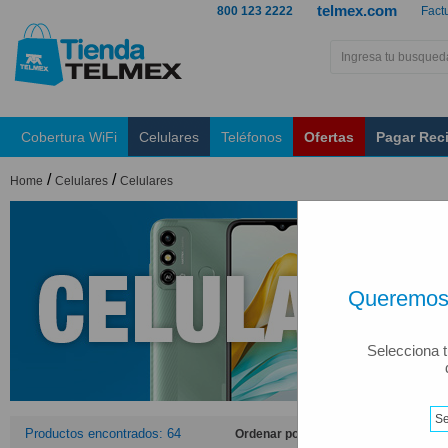
telmex.com
800 123 2222
Fact
Cobertura WiFi
Celulares
Teléfonos
Ofertas
Pagar Rec
/
/
Home
Celulares
Celulares
Queremos 
Selecciona t
Productos encontrados: 64
Ordenar por: