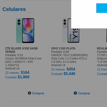
Celulares
ZTE BLADE A35E 64GB
VIVO Y19S PLATA
REALM
VERDE
Pantalla: 6.68
Pantall
Pantalla: 6.52
UNISOC T612 (UMS9230H),
T7250 
Unisoc SC9863A Octa-Core
Octa Core 2 x Cortex-A75 a
Octaco
(A55 1.6GHz*4 + A55
1.8 GHz, 6 x Cortex
*1.8 G
1.2GHz*4)
Android 14
Android
Android 14
$454
12 meses:
12 mes
$164
12 meses:
$5,446
Contado
Conta
$1,968
Contado