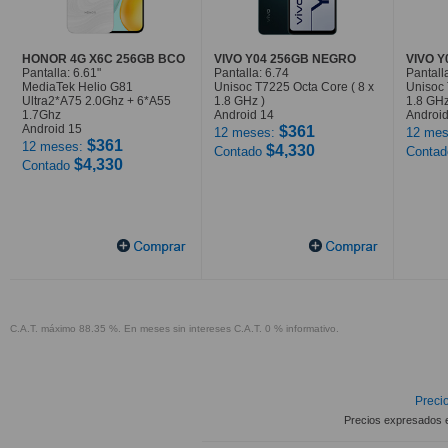
HONOR 4G X6C 256GB BCO
VIVO Y04 256GB NEGRO
VIVO 
Pantalla: 6.61"
Pantalla: 6.74
Pantall
MediaTek Helio G81
Unisoc T7225 Octa Core ( 8 x
Unisoc 
Ultra2*A75 2.0Ghz + 6*A55
1.8 GHz )
1.8 GHz
1.7Ghz
Android 14
Android
Android 15
$361
12 meses:
12 mes
$361
12 meses:
$4,330
Contado
Conta
$4,330
Contado
C.A.T. máximo 88.35 %. En meses sin intereses C.A.T. 0 % informativo.
Precio
Precios expresados 