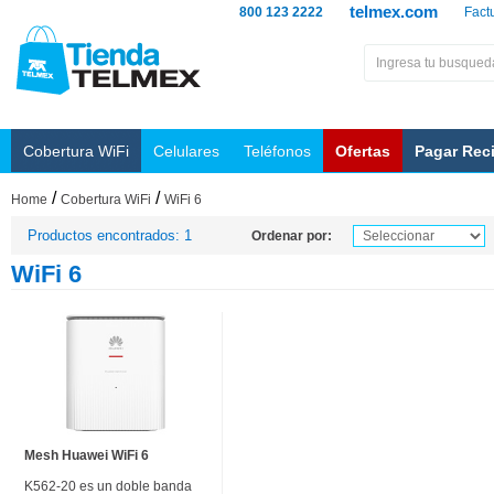
telmex.com
800 123 2222
Fact
Cobertura WiFi
Celulares
Teléfonos
Ofertas
Pagar Rec
/
/
Home
Cobertura WiFi
WiFi 6
Productos encontrados: 1
Ordenar por:
WiFi 6
Mesh Huawei WiFi 6
K562-20 es un doble banda