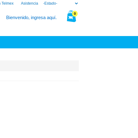
n Telmex
Asistencia
0
Bienvenido, ingresa aquí.
Tu bolsa está vacía.