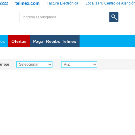
telmex.com
 2222
Factura Electrónica
Localiza tu Centro de Atenció
nos
Ofertas
Pagar Recibo Telmex
r por: