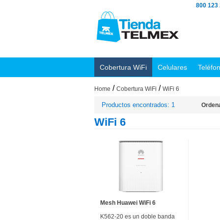
800 123
Cobertura WiFi
Celulares
Teléfo
/
/
Home
Cobertura WiFi
WiFi 6
Productos encontrados: 1
Ordena
WiFi 6
Mesh Huawei WiFi 6
K562-20 es un doble banda