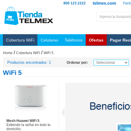
telmex.com
800 123 2222
Fact
Cobertura WiFi
Celulares
Teléfonos
Ofertas
Pagar Rec
/
/
Home
Cobertura WiFi
WiFi 5
Productos encontrados: 1
Ordenar por:
WiFi 5
Mesh Huawei WiFi 5
Extiende la señal en todo tu
domicilio.