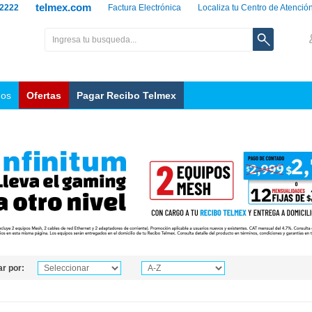
telmex.com
 2222
Factura Electrónica
Localiza tu Centro de Atenció
nos
Ofertas
Pagar Recibo Telmex
r por: