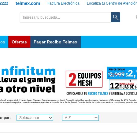
telmex.com
 2222
Factura Electrónica
Localiza tu Centro de Atenció
nos
Ofertas
Pagar Recibo Telmex
r por: