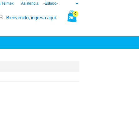
n Telmex
Asistencia
0
Bienvenido, ingresa aquí.
Tu bolsa está vacía.