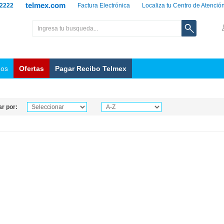
telmex.com
 2222
Factura Electrónica
Localiza tu Centro de Atenció
nos
Ofertas
Pagar Recibo Telmex
r por: