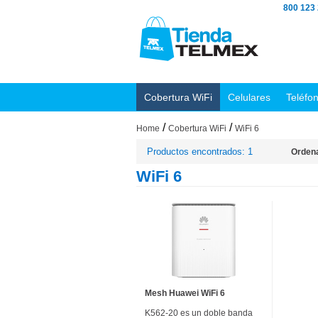
800 123
Cobertura WiFi
Celulares
Teléfo
/
/
Home
Cobertura WiFi
WiFi 6
Productos encontrados: 1
Ordena
WiFi 6
Mesh Huawei WiFi 6
K562-20 es un doble banda