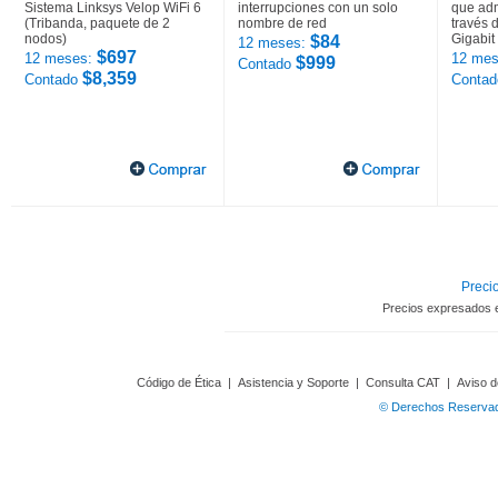
Sistema Linksys Velop WiFi 6
interrupciones con un solo
que adm
(Tribanda, paquete de 2
nombre de red
través 
nodos)
Gigabit
$84
12 meses:
$697
12 meses:
12 mes
$999
Contado
$8,359
Contado
Conta
Precio
Precios expresados 
Código de Ética
|
Asistencia y Soporte
|
Consulta CAT
|
Aviso d
© Derechos Reservado