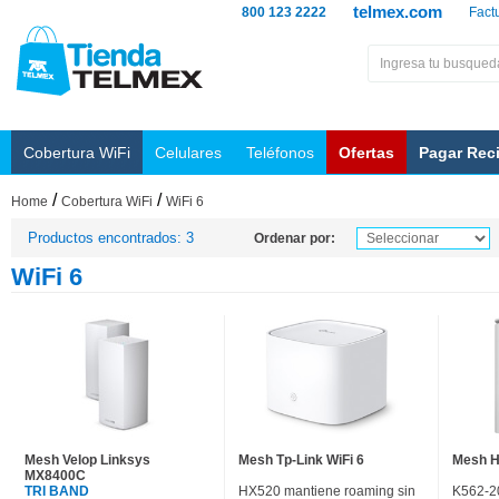
telmex.com
800 123 2222
Fact
Cobertura WiFi
Celulares
Teléfonos
Ofertas
Pagar Rec
/
/
Home
Cobertura WiFi
WiFi 6
Productos encontrados: 3
Ordenar por:
WiFi 6
Mesh Velop Linksys
Mesh Tp-Link WiFi 6
Mesh H
MX8400C
TRI BAND
HX520 mantiene roaming sin
K562-2